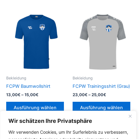
weist
weis
mehrere
meh
Varianten
Vari
auf.
auf.
Die
Die
Optionen
Opt
können
kön
auf
auf
der
der
Produktseite
Prod
gewählt
gew
Bekleidung
Bekleidung
werden
wer
FCPW Baumwollshirt
FCPW Trainingsshirt (Grau)
Preisspanne:
Preisspanne:
13,00
€
–
15,00
€
23,00
€
–
25,00
€
13,00€
23,00€
Dieses
Die
bis
bis
Ausführung wählen
Ausführung wählen
Produkt
Pro
15,00€
25,00€
weist
weis
Wir schätzen Ihre Privatsphäre
mehrere
meh
Wir verwenden Cookies, um Ihr Surferlebnis zu verbessern,
Varianten
Vari