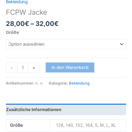
Bekleidung
FCPW Jacke
Preisspanne:
28,00
€
–
32,00
€
28,00€
Größe
bis
32,00€
FCPW
Alternative:
In den Warenkorb
-
+
Jacke
Menge
Artikelnummer:
n. v.
Kategorie:
Bekleidung
Zusätzliche Informationen
Größe
128, 140, 152, 164, S, M, L, XL