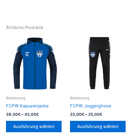
Ähnliche Produkte
Bekleidung
Bekleidung
FCPW Kapuzenjacke
FCPW Jogginghose
Preisspanne:
Preisspanne:
38,00
€
–
42,00
€
23,00
€
–
25,00
€
38,00€
23,00€
Dieses
Die
bis
bis
Ausführung wählen
Ausführung wählen
Produkt
Pro
42,00€
25,00€