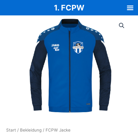
1. FCPW
Zum
Inhalt
springen
Start
/
Bekleidung
/ FCPW Jacke