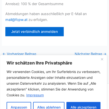
Anreise): 100 % der Gesamtsumme
Abmeldungen haben ausschließlich per E-Mail an
mail@fcpw.at
zu erfolgen.
A
l
←
Vorheriger Beitrag
Nächster Beitrag
→
t
e
Wir schätzen Ihre Privatsphäre
r
Wir verwenden Cookies, um Ihr Surferlebnis zu verbessern,
n
personalisierte Anzeigen oder Inhalte einzusetzen und
a
unseren Datenverkehr zu analysieren. Wenn Sie auf „Alle
t
akzeptieren" klicken, stimmen Sie der Anwendung von
i
Copyright © 2026
Cookies zu.
Impressum
v
Kontakt
e
Impressum
Anpassen
Alles ablehnen
Alle akzeptieren
: