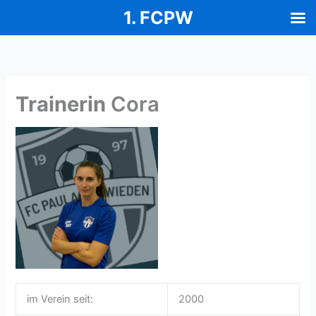
1. FCPW
Zum
Inhalt
springen
Trainerin
Cora
im Verein seit:
2000