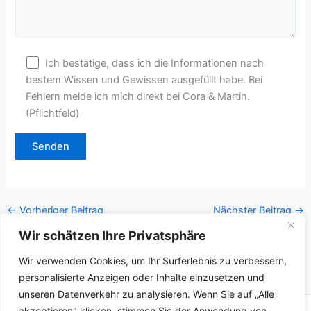
Ich bestätige, dass ich die Informationen nach
bestem Wissen und Gewissen ausgefüllt habe. Bei
Fehlern melde ich mich direkt bei Cora & Martin.
(Pflichtfeld)
A
l
←
Vorheriger Beitrag
Nächster Beitrag
→
t
e
Wir schätzen Ihre Privatsphäre
r
Wir verwenden Cookies, um Ihr Surferlebnis zu verbessern,
n
personalisierte Anzeigen oder Inhalte einzusetzen und
a
unseren Datenverkehr zu analysieren. Wenn Sie auf „Alle
t
akzeptieren" klicken, stimmen Sie der Anwendung von